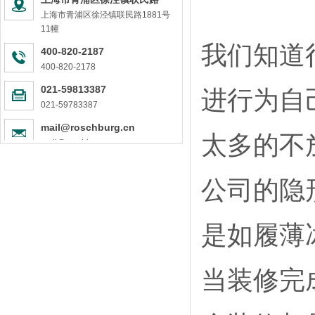
德国管道品牌中的佼佼者
上海市青浦区徐泾镇联民路1881号
1881号11幢
罗森博格管道是安全的PPR管道品牌
11幢
德国进口管道，值得信任
我们知道
400-820-2187
德国罗森博格进口PPR管道—让装修管道选择变的更简单！
400-820-2178
“德国制造”强在哪儿？“罗森博格”强在哪儿？
021-59813387
进行为自
符合德国水质更高标准的PPR管道是怎样炼成的？
021-59783387
品质有保障的产品，才有灵魂
罗森博格管道为健康用水而生，德国工匠精神值得信赖
mail@roschburg.cn
太多的不
mail@roschburg.cn
健康家庭给水卫士，原装进口PPR管道-德国罗森博格管道
进口管道猫腻多，请擦亮你的眼睛
PPR水管安装规范及注意事项，赶快收藏起来吧！
公司的隐
家装进口ppr水管该如何挑选？
进口水管品牌百花齐放，2019罗森博格将要独领风骚！
是如履薄
当装修完