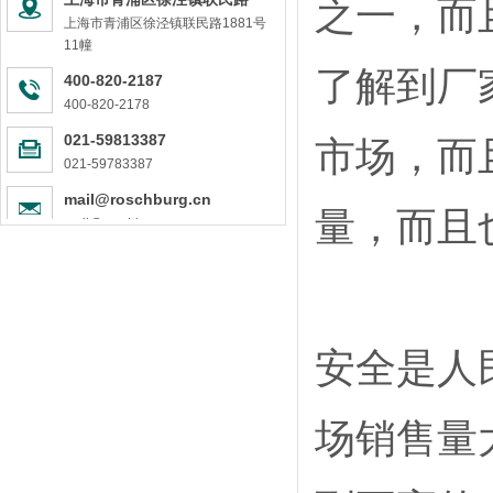
之一，而
德国管道品牌中的佼佼者
上海市青浦区徐泾镇联民路1881号
1881号11幢
罗森博格管道是安全的PPR管道品牌
11幢
德国进口管道，值得信任
了解到厂
400-820-2187
德国罗森博格进口PPR管道—让装修管道选择变的更简单！
400-820-2178
“德国制造”强在哪儿？“罗森博格”强在哪儿？
021-59813387
市场，而
符合德国水质更高标准的PPR管道是怎样炼成的？
021-59783387
品质有保障的产品，才有灵魂
罗森博格管道为健康用水而生，德国工匠精神值得信赖
mail@roschburg.cn
量，而且
mail@roschburg.cn
健康家庭给水卫士，原装进口PPR管道-德国罗森博格管道
进口管道猫腻多，请擦亮你的眼睛
PPR水管安装规范及注意事项，赶快收藏起来吧！
家装进口ppr水管该如何挑选？
进口水管品牌百花齐放，2019罗森博格将要独领风骚！
安全是人
场销售量