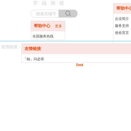
帮助中
企业简介
帮助中心
服务支持
更多
使命宣言
全国服务热线
400-820-2187
友情链接：
友情链接
「柚」问必答
foot
「网事」解忧阁
河南轻钢别墅厂家
Co
进口水管品牌
哈尔滨家装公司