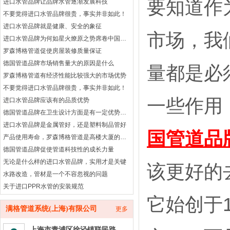
要知道作
进口水管品牌让品牌水管逐渐发展科技
不要觉得进口水管品牌很贵，事实并非如此！
进口水管品牌就是健康、安全的象征
市场，我
进口水管品牌为何如星火燎原之势席卷中国市场？
罗森博格管道促使房屋装修质量保证
德国管道品牌市场销售量大的原因是什么
量都是必
罗森博格管道有经济性能比较强大的市场优势
不要觉得进口水管品牌很贵，事实并非如此！
一些作用
进口水管品牌应该有的品质优势
德国管道品牌在卫生设计方面是有一定优势作用
进口水管品牌是金属管好，还是塑料制品管好
国管道品
产品使用寿命，罗森博格管道是高楼大厦的首选
德国管道品牌促使管道科技性的成长力量
无论是什么样的进口水管品牌，实用才是关键
该更好的
水路改造，管材是一个不容忽视的问题
关于进口PPR水管的安装规范
它始创于
深度认知进口水管品牌
满格管道系统(上海)有限公司
更多
进口水管品牌到底怎么样？
令人放心的德国管道品牌
上海市青浦区徐泾镇联民路