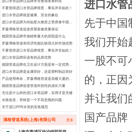
进口水管
进口水管品牌让品牌水管逐渐发展科技
不要觉得进口水管品牌很贵，事实并非如此！
进口水管品牌就是健康、安全的象征
先于中国
进口水管品牌为何如星火燎原之势席卷中国市场？
罗森博格管道促使房屋装修质量保证
德国管道品牌市场销售量大的原因是什么
我们开始
罗森博格管道有经济性能比较强大的市场优势
不要觉得进口水管品牌很贵，事实并非如此！
一股不可
进口水管品牌应该有的品质优势
德国管道品牌在卫生设计方面是有一定优势作用
进口水管品牌是金属管好，还是塑料制品管好
的，正因
产品使用寿命，罗森博格管道是高楼大厦的首选
德国管道品牌促使管道科技性的成长力量
无论是什么样的进口水管品牌，实用才是关键
并让我们
水路改造，管材是一个不容忽视的问题
关于进口PPR水管的安装规范
国产品牌
深度认知进口水管品牌
满格管道系统(上海)有限公司
更多
进口水管品牌到底怎么样？
令人放心的德国管道品牌
上海市青浦区徐泾镇联民路