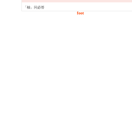
「柚」问必答
foot
「网事」解忧阁
河南轻钢别墅厂家
Co
进口水管品牌
哈尔滨家装公司