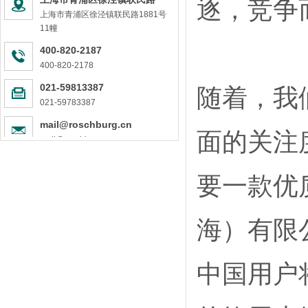
逐，竞争
德国管道品牌中的佼佼者
上海市青浦区徐泾镇联民路1881号
1881号11幢
罗森博格管道是安全的PPR管道品牌
11幢
德国进口管道，值得信任
400-820-2187
德国罗森博格进口PPR管道—让装修管道选择变的更简单！
400-820-2178
“德国制造”强在哪儿？“罗森博格”强在哪儿？
021-59813387
随着，我
符合德国水质更高标准的PPR管道是怎样炼成的？
021-59783387
品质有保障的产品，才有灵魂
罗森博格管道为健康用水而生，德国工匠精神值得信赖
mail@roschburg.cn
面的关注
mail@roschburg.cn
健康家庭给水卫士，原装进口PPR管道-德国罗森博格管道
进口管道猫腻多，请擦亮你的眼睛
PPR水管安装规范及注意事项，赶快收藏起来吧！
要一款优
家装进口ppr水管该如何挑选？
进口水管品牌百花齐放，2019罗森博格将要独领风骚！
海）有限
中国用户