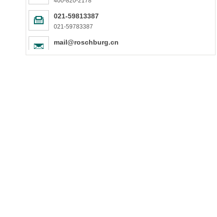
400-820-2178
021-59813387
021-59783387
mail@roschburg.cn
mail@roschburg.cn