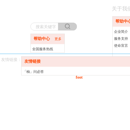
关于我
帮助中
企业简介
帮助中心
服务支持
更多
使命宣言
全国服务热线
400-820-2187
友情链接：
友情链接
「柚」问必答
foot
「网事」解忧阁
河南轻钢别墅厂家
Co
进口水管品牌
哈尔滨家装公司